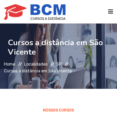
CURSOS TÉCNICOS
(EAD)
Cursos a distância em São
Vicente
EDIFICAÇÕES
Home
Localidades
SP
SEG. TRABALHO
Cursos a distância em São Vicente
TRANS. IMOBILIÁRIAS
(TTI)
ATENDIMENTO
NOSSOS CURSOS