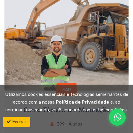
EAD
Utilizamos cookies essenciais e tecnologias semelhantes de
acordo com a nossa
Política de Privacidade
e, ao
Curso Técnico em Mineração
continuar navegando, você concorda com estas condições.
Fechar
399+ Alunos