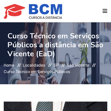
CURSOS TÉCNICOS
(EAD)
Curso Técnico em Serviços
Públicos a distância em São
EDIFICAÇÕES
Vicente (EaD)
Home
Localidades
SP
São Vicente
SEG. TRABALHO
Curso Técnico em Serviços Públicos
TRANS. IMOBILIÁRIAS
(TTI)
ATENDIMENTO