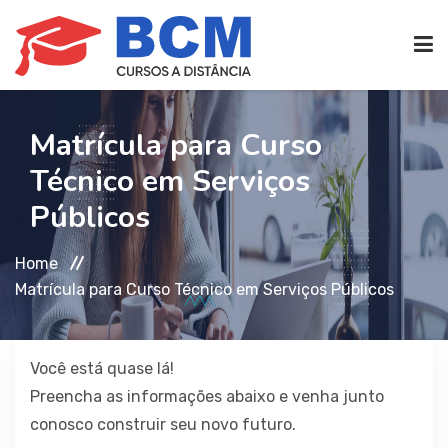
CURSOS TÉCNICOS
(EAD)
Matrícula para Curso
Técnico em Serviços
EDIFICAÇÕES
Públicos
Home
SEG. TRABALHO
Matrícula para Curso Técnico em Serviços Públicos
TRANS. IMOBILIÁRIAS
(TTI)
Você está quase lá!
Preencha as informações abaixo e venha junto
ATENDIMENTO
conosco construir seu novo futuro.