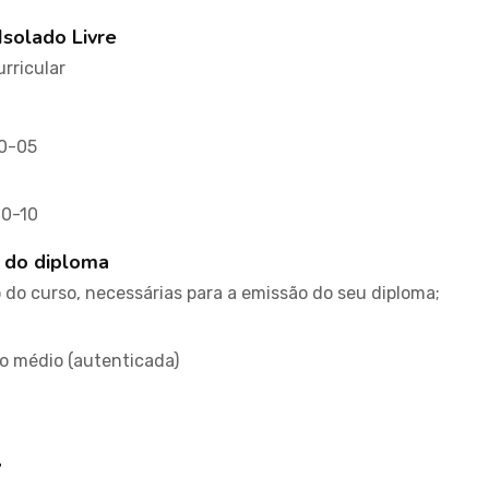
Isolado Livre
rricular
10-05
10-10
 do diploma
do curso, necessárias para a emissão do seu diploma;
no médio (autenticada)
l