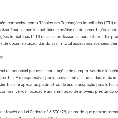
ém conhecido como Técnico em Transações Imobiliárias (TTI) qual
alizar financiamento imobiliário e análise de documentação, dan
 Imobiliárias (TTI) qualifica profissionais para intermediar pr
lise de documentação, dando assim total assessoria aos seus clie
o!
ional responsável por assessorar ações de compra, venda e locaçã
entes. É o responsável por inscrever imóveis no cadastro da imob
identificar e aplicar os parâmetros de uso e ocupação para lotes u
de compra, venda, locação e administração de imóveis, prestando 
a através da Lei Federal n° 6.530/78, de modo que para se tornar 