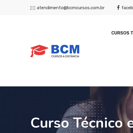
atendimento@bcmcursos.com.br
face
CURSOS 
Curso Técnico 