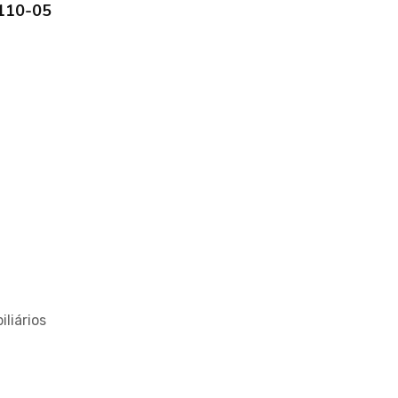
4110-05
liários