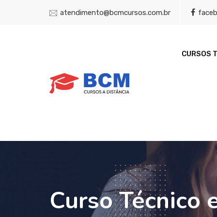
atendimento@bcmcursos.com.br
face
CURSOS 
Curso Técnico e