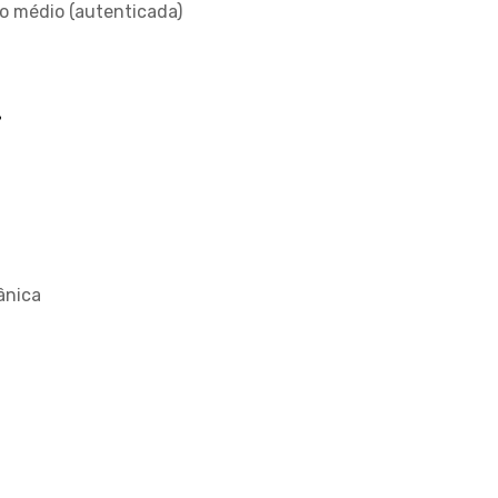
no médio (autenticada)
l
ânica