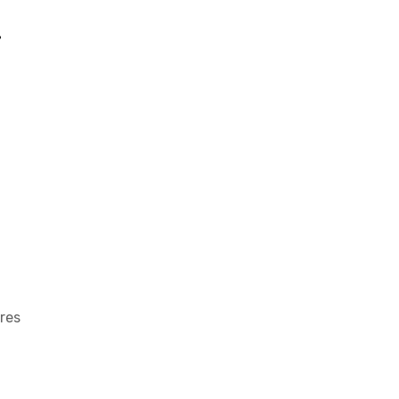
l
res