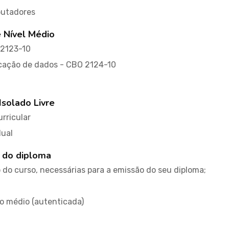
putadores
e Nível Médio
 2123-10
icação de dados - CBO 2124-10
Isolado Livre
rricular
dual
 do diploma
do curso, necessárias para a emissão do seu diploma;
no médio (autenticada)