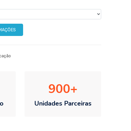
RMAÇÕES
icação
900
o
Unidades Parceiras