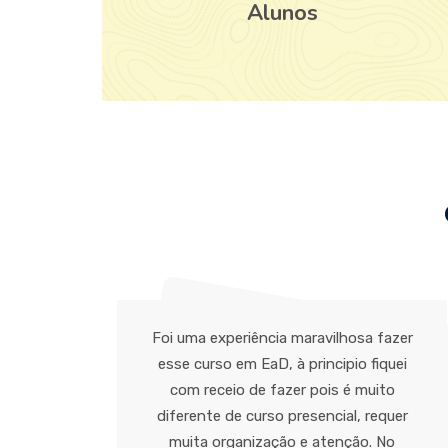
Alunos
mo
Foi uma experiência maravilhosa fazer
elo
esse curso em EaD, à principio fiquei
idas
com receio de fazer pois é muito
údo
diferente de curso presencial, requer
tras
muita organização e atenção. No