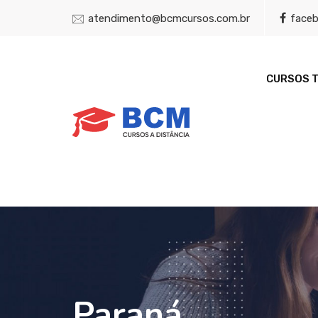
atendimento@bcmcursos.com.br
face
CURSOS 
Paraná