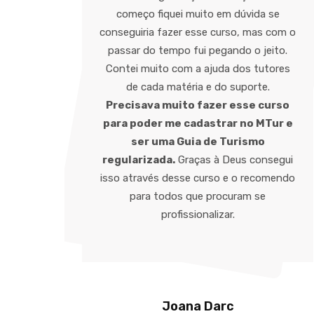
Em
começo fiquei muito em dúvida se
zar
conseguiria fazer esse curso, mas com o
da a
passar do tempo fui pegando o jeito.
e
Contei muito com a ajuda dos tutores
mim.
de cada matéria e do suporte.
Precisava muito fazer esse curso
para poder me cadastrar no MTur e
ser uma Guia de Turismo
regularizada.
Graças à Deus consegui
isso através desse curso e o recomendo
para todos que procuram se
al (Estado
profissionalizar.
Joana Darc