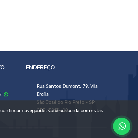
TO
ENDEREÇO
Rua Santos Dumont, 79, Vila
Ercília
99
São José do Rio Preto - SP
CEP 15013-100
 continuar navegando, você concorda com estas