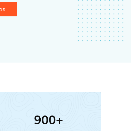
rso
900