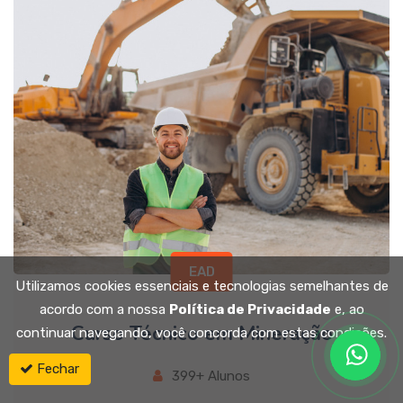
EAD
Utilizamos cookies essenciais e tecnologias semelhantes de
acordo com a nossa
Política de Privacidade
e, ao
Curso Técnico em Mineração
continuar navegando, você concorda com estas condições.
Fechar
399+ Alunos