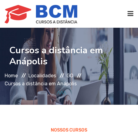
CURSOS TÉCNICOS
(EAD)
Cursos a distância em
Anápolis
EDIFICAÇÕES
Home
Localidades
GO
SEG. TRABALHO
Cursos a distância em Anápolis
TRANS. IMOBILIÁRIAS
(TTI)
ATENDIMENTO
NOSSOS CURSOS