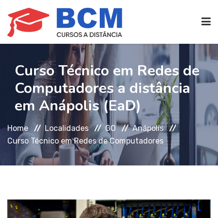
CURSOS TÉCNICOS
(EAD)
Curso Técnico em Redes de
Computadores a distância
EDIFICAÇÕES
em Anápolis (EaD)
Home
Localidades
GO
Anápolis
SEG. TRABALHO
Curso Técnico em Redes de Computadores
TRANS. IMOBILIÁRIAS
(TTI)
ATENDIMENTO