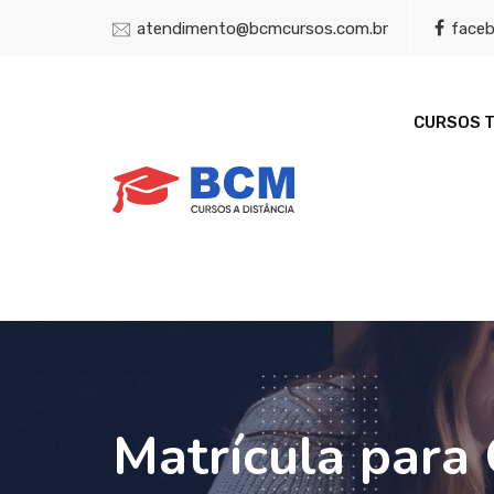
atendimento@bcmcursos.com.br
face
CURSOS 
Matrícula para