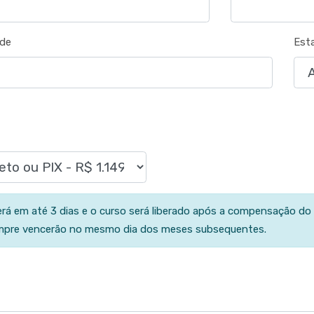
ade
Est
erá em até 3 dias e o curso será liberado após a compensação do
empre vencerão no mesmo dia dos meses subsequentes.