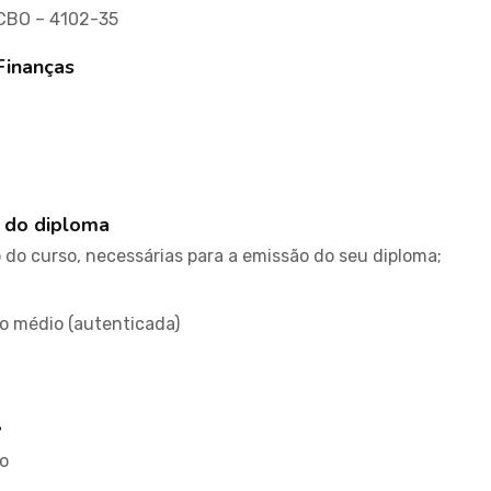
 CBO – 4102-35
Finanças
 do diploma
do curso, necessárias para a emissão do seu diploma;
no médio (autenticada)
l
o