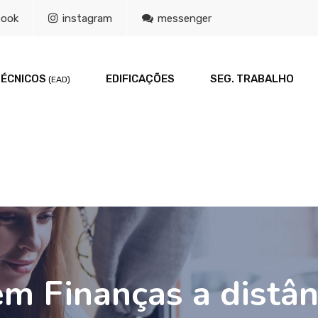
book
instagram
messenger
TÉCNICOS
EDIFICAÇÕES
SEG. TRABALHO
(EAD)
em Finanças a distâ