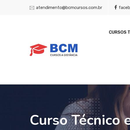
atendimento@bcmcursos.com.br
face
CURSOS 
Curso Técnico 