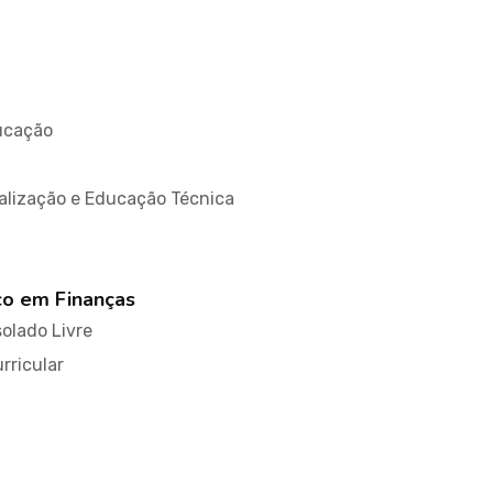
ucação
nalização e Educação Técnica
co em Finanças
solado Livre
rricular