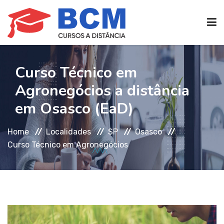
CURSOS TÉCNICOS
(EAD)
Curso Técnico em
Agronegócios a distância
EDIFICAÇÕES
em Osasco (EaD)
Home
Localidades
SP
Osasco
SEG. TRABALHO
Curso Técnico em Agronegócios
TRANS. IMOBILIÁRIAS
(TTI)
ATENDIMENTO