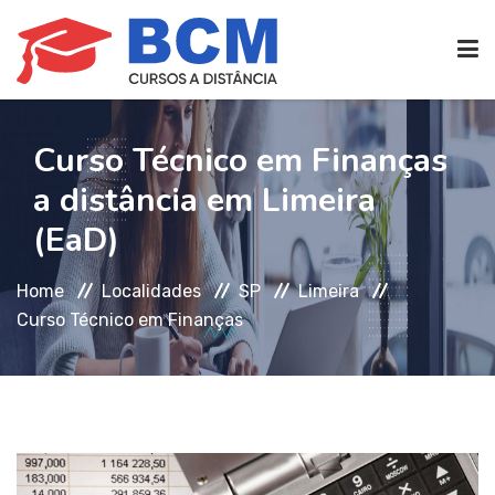
CURSOS TÉCNICOS
(EAD)
Curso Técnico em Finanças
a distância em Limeira
EDIFICAÇÕES
(EaD)
Home
Localidades
SP
Limeira
SEG. TRABALHO
Curso Técnico em Finanças
TRANS. IMOBILIÁRIAS
(TTI)
ATENDIMENTO