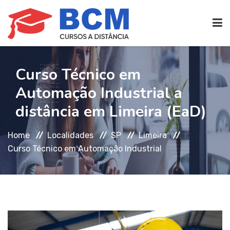
CURSOS TÉCNICOS
(EAD)
Curso Técnico em
Automação Industrial a
EDIFICAÇÕES
distância em Limeira (EaD)
Home
Localidades
SP
Limeira
SEG. TRABALHO
Curso Técnico em Automação Industrial
TRANS. IMOBILIÁRIAS
(TTI)
ATENDIMENTO