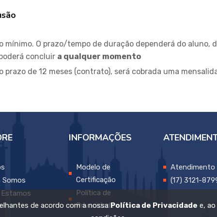
usão
o mínimo. O prazo/tempo de duração dependerá do aluno, d
poderá concluir
a qualquer momento
o prazo de 12 meses (contrato), será cobrada uma mensalid
ORE
INFORMAÇÕES
ATENDIMEN
os
Modelo de
Atendimento
Certificação
 Somos
(17) 3121-87
Política de
 Estamos
emelhantes de acordo com a nossa
Política de Privacidade
e, ao
Privacidade