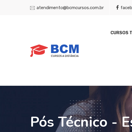
atendimento@bcmcursos.com.br
face
CURSOS 
Pós Técnico - 