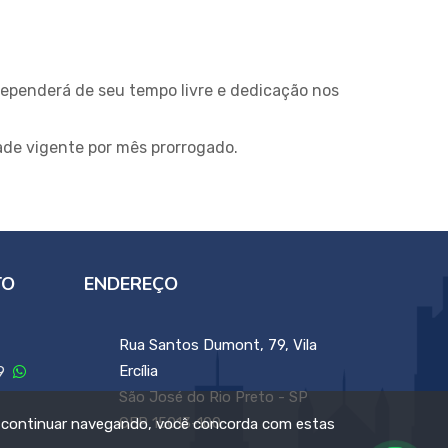
ependerá de seu tempo livre e dedicação nos
ade vigente por mês prorrogado.
TO
ENDEREÇO
Rua Santos Dumont, 79, Vila
Ercília
99
São José do Rio Preto - SP
CEP 15013-100
 continuar navegando, você concorda com estas