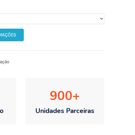
RMAÇÕES
cação
900
o
Unidades Parceiras