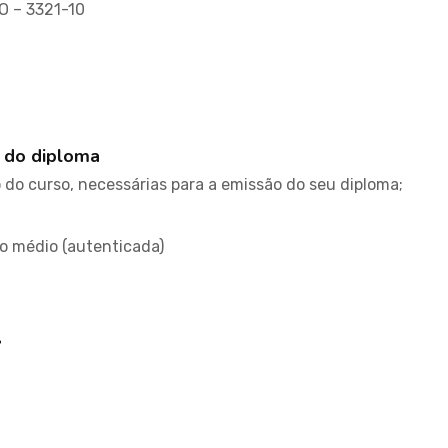
BO – 3321-10
 do diploma
do curso, necessárias para a emissão do seu diploma;
no médio (autenticada)
l