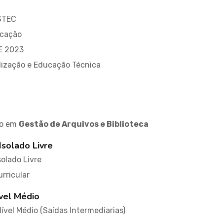
ISTEC
ucação
E 2023
alização e Educação Técnica
io em
Gestão de Arquivos e Biblioteca
Isolado Livre
solado Livre
rricular
ível Médio
Nível Médio (Saídas Intermediarias)