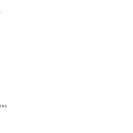
l
res