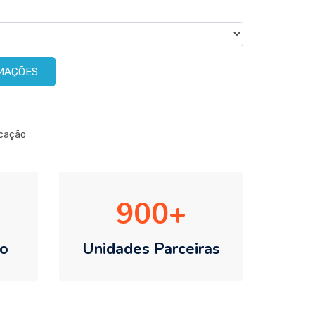
RMAÇÕES
icação
900
o
Unidades Parceiras