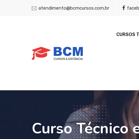
atendimento@bcmcursos.com.br
face
CURSOS 
Curso Técnico