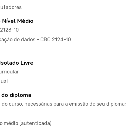
putadores
e Nível Médio
 2123-10
icação de dados - CBO 2124-10
Isolado Livre
rricular
dual
 do diploma
do curso, necessárias para a emissão do seu diploma;
no médio (autenticada)