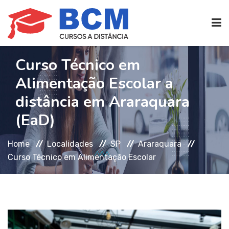
Curso Técnico em
CURSOS TÉCNICOS
(EAD)
Alimentação Escolar a
distância em Araraquara
EDIFICAÇÕES
(EaD)
SEG. TRABALHO
Home
Localidades
SP
Araraquara
Curso Técnico em Alimentação Escolar
TRANS. IMOBILIÁRIAS
(TTI)
ATENDIMENTO