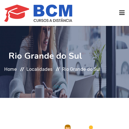
CURSOS TÉCNICOS
(EAD)
Rio Grande do Sul
EDIFICAÇÕES
Home
Localidades
Rio Grande do Sul
SEG. TRABALHO
TRANS. IMOBILIÁRIAS
(TTI)
ATENDIMENTO