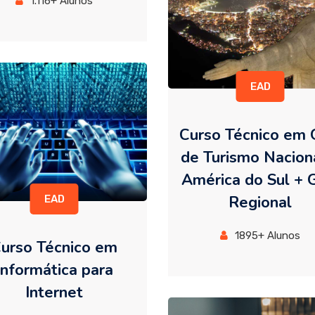
1.116+ Alunos
EAD
Curso Técnico em 
de Turismo Nacion
América do Sul + 
Regional
EAD
1895+ Alunos
urso Técnico em
Informática para
Internet