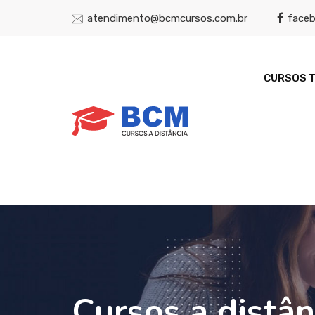
atendimento@bcmcursos.com.br
face
CURSOS 
Cursos a distâ