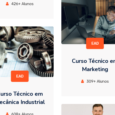
426+ Alunos
EAD
Curso Técnico 
Marketing
EAD
309+ Alunos
urso Técnico em
cânica Industrial
608+ Alunos