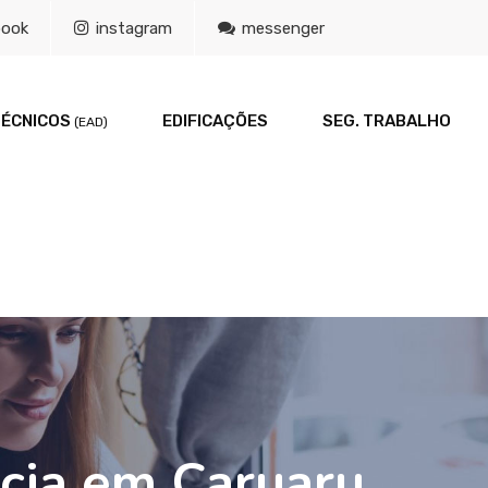
book
instagram
messenger
TÉCNICOS
EDIFICAÇÕES
SEG. TRABALHO
(EAD)
ncia em Caruaru