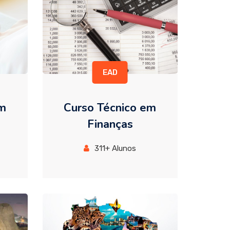
EAD
em
Curso Técnico em
Finanças
311+ Alunos