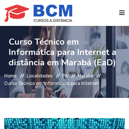
CURSOS TÉCNICOS
(EAD)
Curso Técnico em
Informática para Internet a
EDIFICAÇÕES
distância em Marabá (EaD)
Home
Localidades
PA
Marabá
SEG. TRABALHO
Curso Técnico em Informática para Internet
TRANS. IMOBILIÁRIAS
(TTI)
ATENDIMENTO