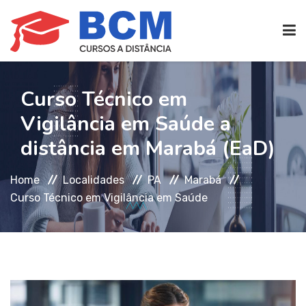
CURSOS TÉCNICOS
(EAD)
Curso Técnico em
Vigilância em Saúde a
EDIFICAÇÕES
distância em Marabá (EaD)
Home
Localidades
PA
Marabá
SEG. TRABALHO
Curso Técnico em Vigilância em Saúde
TRANS. IMOBILIÁRIAS
(TTI)
ATENDIMENTO