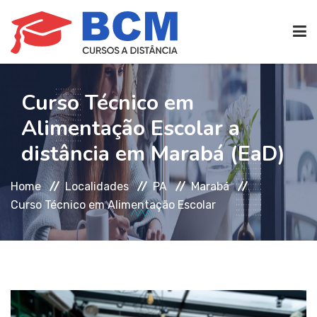
CURSOS TÉCNICOS
(EAD)
Curso Técnico em
Alimentação Escolar a
EDIFICAÇÕES
distância em Marabá (EaD)
Home
Localidades
PA
Marabá
SEG. TRABALHO
Curso Técnico em Alimentação Escolar
TRANS. IMOBILIÁRIAS
(TTI)
ATENDIMENTO