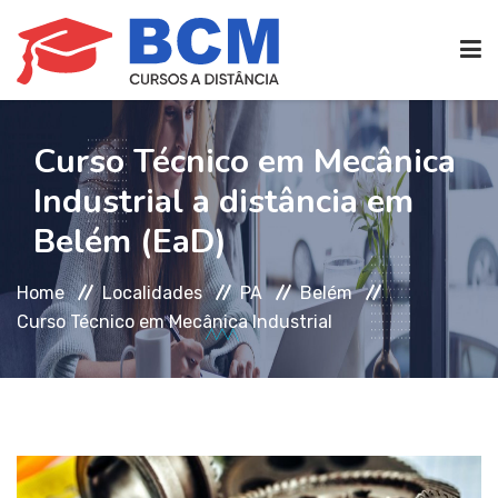
CURSOS TÉCNICOS
(EAD)
Curso Técnico em Mecânica
Industrial a distância em
EDIFICAÇÕES
Belém (EaD)
Home
Localidades
PA
Belém
SEG. TRABALHO
Curso Técnico em Mecânica Industrial
TRANS. IMOBILIÁRIAS
(TTI)
ATENDIMENTO