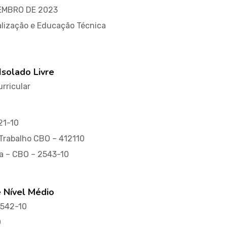
VEMBRO DE 2023
nalização e Educação Técnica
Isolado Livre
rricular
21-10
 Trabalho CBO – 412110
ça – CBO – 2543-10
e Nível Médio
2542-10
0