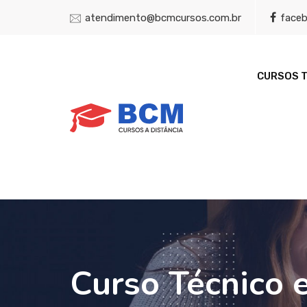
atendimento@bcmcursos.com.br
face
CURSOS 
Curso Técnico 