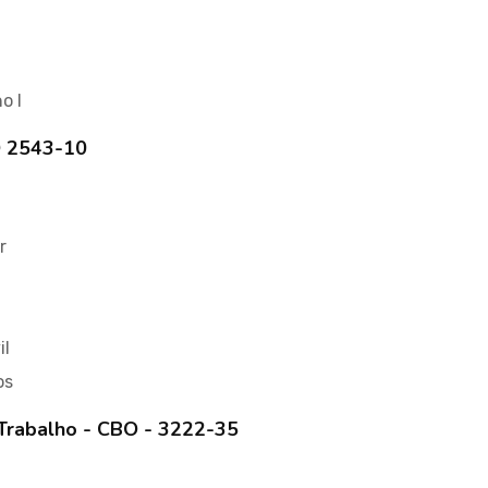
o I
BO 2543-10
r
il
os
 Trabalho - CBO - 3222-35